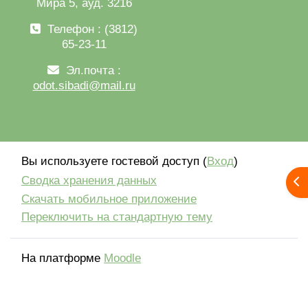
Мира 5, ауд. 3216
Телефон : (3812)
65-23-11
Эл.почта :
odot.sibadi@mail.ru
Вы используете гостевой доступ (
Вход
)
Сводка хранения данных
От
Скачать мобильное приложение
Переключить на стандартную тему
На платформе
Moodle