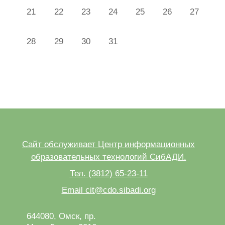
Нет событий, понедельник 21 июля
Нет событий, вторник 22 июля
Нет событий, среда 23 июля
Нет событий, четверг 24 июля
Нет событий, пятница 
Нет событий, с
Нет собы
21
22
23
24
25
26
27
Нет событий, понедельник 28 июля
Нет событий, вторник 29 июля
Нет событий, среда 30 июля
Нет событий, четверг 31 июля
28
29
30
31
Сайт обслуживает Центр информационных
образовательных технологий СибАДИ.
Тел. (3812) 65-23-11
Email cit@cdo.sibadi.org
644080, Омск, пр.