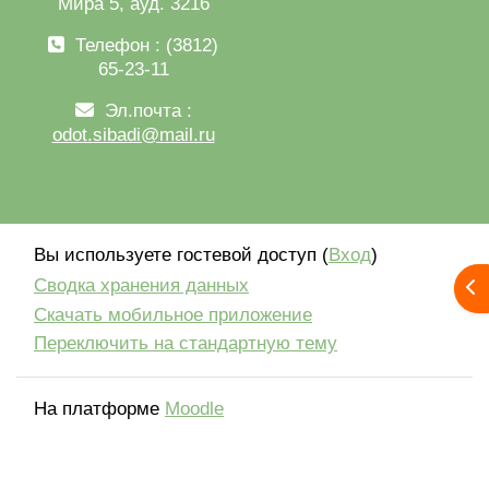
Мира 5, ауд. 3216
Телефон : (3812)
65-23-11
Эл.почта :
odot.sibadi@mail.ru
Вы используете гостевой доступ (
Вход
)
Сводка хранения данных
От
Скачать мобильное приложение
Переключить на стандартную тему
На платформе
Moodle