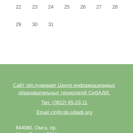
Нет событий, понедельник 22 июля
Нет событий, вторник 23 июля
Нет событий, среда 24 июля
Нет событий, четверг 25 июля
Нет событий, пятница 
Нет событий, с
Нет собы
22
23
24
25
26
27
28
Нет событий, понедельник 29 июля
Нет событий, вторник 30 июля
Нет событий, среда 31 июля
29
30
31
Сайт обслуживает Центр информационных
образовательных технологий СибАДИ.
Тел. (3812) 65-23-11
Email cit@cdo.sibadi.org
644080, Омск, пр.