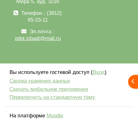
Мира 5, ауд. 3216
Телефон : (3812)
65-23-11
Эл.почта :
odot.sibadi@mail.ru
Вы используете гостевой доступ (
Вход
)
Сводка хранения данных
От
Скачать мобильное приложение
Переключить на стандартную тему
На платформе
Moodle