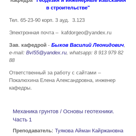
Кафедра
"Геодезия и инженерные изыскания
в строительстве"
Тел.
65-23-90
корп.
3
ауд. 3.123
Электронная почта
– kafdorgeo@yandex.ru
Зав. кафедрой
-
Быков Василий Леонидович
,
e-mail:
Bvl55@yandex.ru
, whatsapp: 8 913 979 82
88
Ответственный за работу с сайтами
–
Покалюхина Елена Александровна, инженер
кафедры.
Механика грунтов / Основы геотехники.
Часть 1
Преподаватель:
Туякова Айман Кайржановна