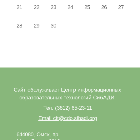
Нет событий, понедельник 21 апреля
Нет событий, вторник 22 апреля
Нет событий, среда 23 апреля
Нет событий, четверг 24 апре
Нет событий, пятница 
Нет событий, су
Нет событ
21
22
23
24
25
26
27
Нет событий, понедельник 28 апреля
Нет событий, вторник 29 апреля
Нет событий, среда 30 апреля
28
29
30
Сайт обслуживает Центр информационных
образовательных технологий СибАДИ.
Тел. (3812) 65-23-11
Email cit@cdo.sibadi.org
644080, Омск, пр.