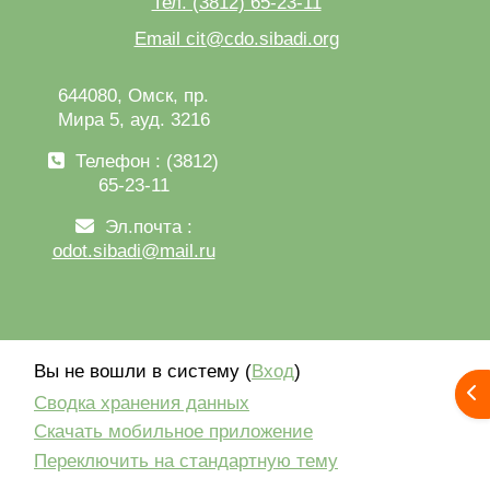
Тел. (3812) 65-23-11
Email cit@cdo.sibadi.org
644080, Омск, пр.
Мира 5, ауд. 3216
Телефон : (3812)
65-23-11
Эл.почта :
odot.sibadi@mail.ru
Вы не вошли в систему (
Вход
)
От
Сводка хранения данных
Скачать мобильное приложение
Переключить на стандартную тему