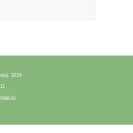
 ауд. 3216
-11
mail.ru