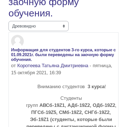
заочную форму
обучения.
Режим отображения
Информация для студентов 3-го курса, которые с
Количество ответов: 0
01.09.2021г. были переведены на заочную форму
обучения.
от
Коротеева Татьяна Дмитриевна
-
пятница,
15 октября 2021, 16:39
Вниманию студентов
3 курса
!
Студенты
групп
АВСб-19Z1,
АДб-19Z2,
ОДб-19Z2,
ПГСб-19Z5, СМб-19Z2, СНГб-19Z2,
Эб-19Z1
(студенты, которые были
переведены с дистанционной формы