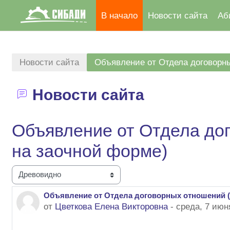
В начало
Новости сайта
Аб
Перейти к основному содержанию
Новости сайта
Объявление от Отдела договорн
Новости сайта
Объявление от Отдела до
на заочной форме)
Режим отображения
Объявление от Отдела договорных отношений (
Количество ответов: 0
от
Цветкова Елена Викторовна
-
среда, 7 июн