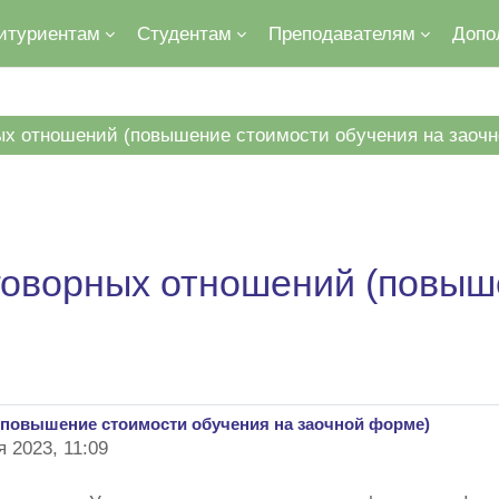
итуриентам
Студентам
Преподавателям
Допо
ых отношений (повышение стоимости обучения на заоч
говорных отношений (повыш
повышение стоимости обучения на заочной форме)
я 2023, 11:09