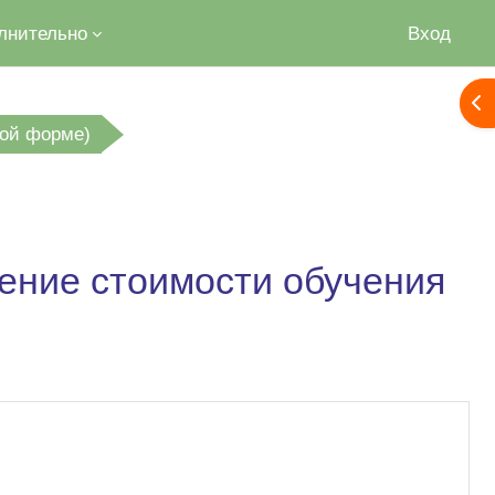
лнительно
Вход
От
ной форме)
ение стоимости обучения